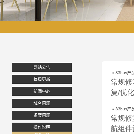
网站公告
33bus产

每周更新
常规修
复/优
新闻中心
域名问题
33bus产

备案问题
常规修复
操作说明
航组件