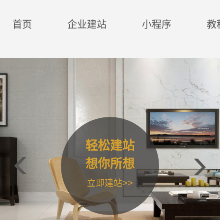
首页
企业建站
小程序
教
轻松建站

想你所想

立即建站>>